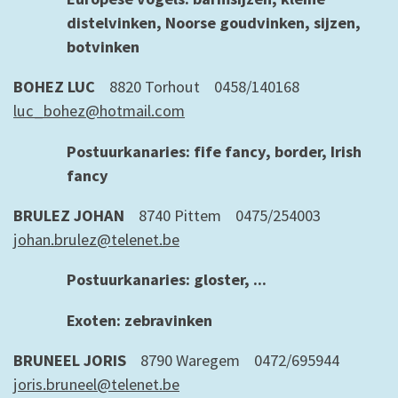
distelvinken, Noorse goudvinken, sijzen,
botvinken
BOHEZ LUC
8820 Torhout 0458/140168
luc_bohez@hotmail.com
Postuurkanaries: fife fancy, border, Irish
fancy
BRULEZ JOHAN
8740 Pittem 0475/254003
johan.brulez@telenet.be
Postuurkanaries: gloster, ...
Exoten: zebravinken
BRUNEEL JORIS
8790 Waregem 0472/695944
joris.bruneel@telenet.be