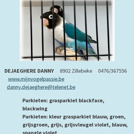
DEJAEGHERE DANNY
8902 Zillebeke
0476/367556
www.mijnvogelpassie.be
danny.dejaeghere@telenet.be
Parkieten: g
rasparkiet blackface,
blackwing
Parkieten: kleur grasparkiet blauw, groen,
grijsgroen, grijs, grijsvleugel violet, blauw,
spangle violet