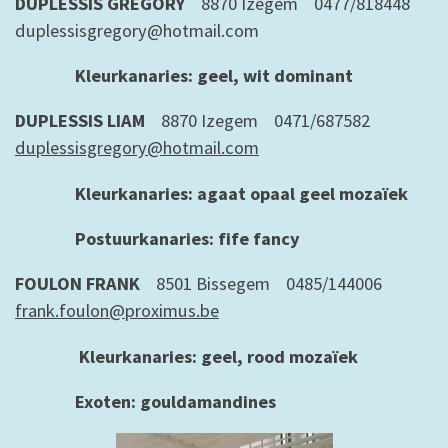
DUPLESSIS GREGORY
8870 Izegem 0477/818448
duplessisgregory@hotmail.com
Kleurkanaries: geel, wit dominant
DUPLESSIS LIAM
8870 Izegem 0471/687582
duplessisgregory@hotmail.com
Kleurkanaries: agaat opaal geel mozaïek
Postuurkanaries: fife fancy
FOULON FRANK
8501 Bissegem 0485/144006
frank.foulon@proximus.be
Kleurkanaries: geel, rood mozaïek
Exoten: gouldamandines