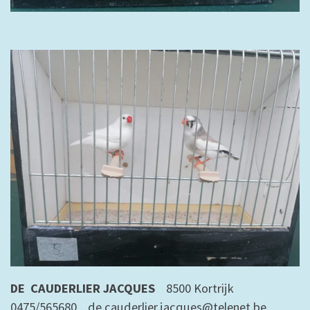
DE CAUDERLIER JACQUES
8500 Kortrijk
0475/565680
de.cauderlier.jacques@telenet.be