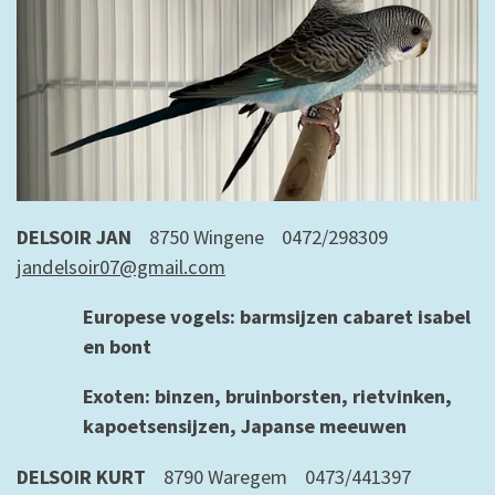
DELSOIR JAN
8750 Wingene 0472/298309
jandelsoir07@gmail.com
Europese vogels: barmsijzen cabaret i
sabel
en bont
Exoten: binzen, bruinborsten, rietvinken,
kapoetsensijzen, Japanse meeuwen
DELSOIR KURT
8790 Waregem
0473/441397