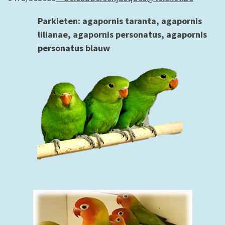
Parkieten: agapornis taranta, a
gapornis
lilianae, agapornis personatus, agapornis
personatus blauw