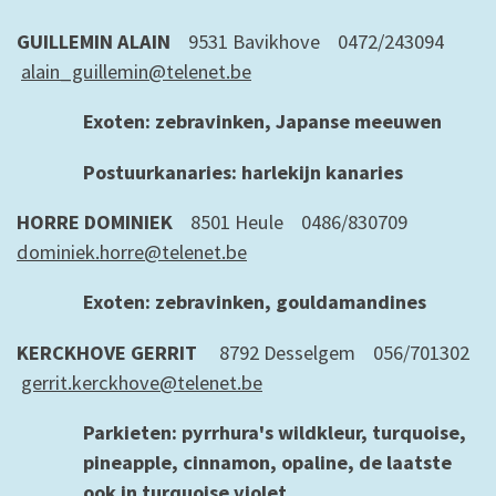
GUILLEMIN ALAIN
9531 Bavikhove 0472/243094
alain_guillemin@telenet.be
Exoten: zebravinken, Japanse meeuwen
Postuurkanaries: harlekijn kanaries
HORRE DOMINIEK
8501 Heule 0486/830709
dominiek.horre@telenet.be
Exoten: zebravinken, gouldamandines
KERCKHOVE GERRIT
8792 Desselgem 056/701302
gerrit.kerckhove@telenet.be
Parkieten: pyrrhura's wildkleur, turquoise,
pineapple, cinnamon, opaline, de laatste
ook in turquoise violet