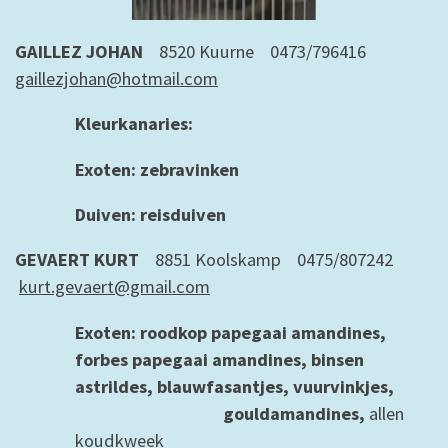
GAILLEZ JOHAN
8520 Kuurne 0473/796416
gaillezjohan@hotmail.com
Kleurkanaries:
Exoten: zebravinken
Duiven: reisduiven
GEVAERT KURT
8851 Koolskamp 0475/807242
kurt.gevaert@gmail.com
Exoten: roodkop papegaai amandines,
forbes papegaai amandines, binsen
astrildes, blauwfasantjes, vuurvinkjes,
gouldamandines,
allen
koudkweek