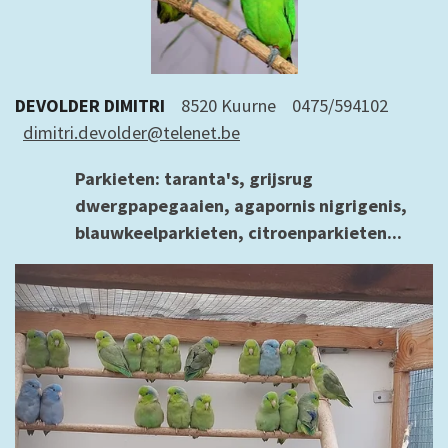
DEVOLDER DIMITRI
8520 Kuurne
0475/594102
dimitri.devolder@telenet.be
Parkieten: taranta's, grijsrug
dwergpapegaaien, agapornis nigrigenis,
blauwkeelparkieten, citroenparkieten...