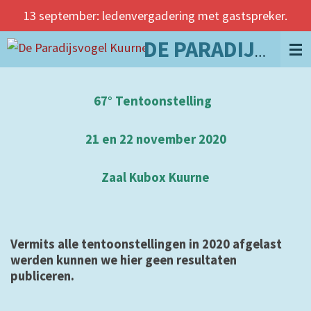
13 september: ledenvergadering met gastspreker.
Ga
direct
naar
DE PARADIJSVOGEL KUURNE
de
hoofdinhoud
67° Tentoonstelling
21 en 22 november 2020
Zaal Kubox Kuurne
Vermits alle tentoonstellingen in 2020 afgelast
werden kunnen we hier geen resultaten
publiceren.