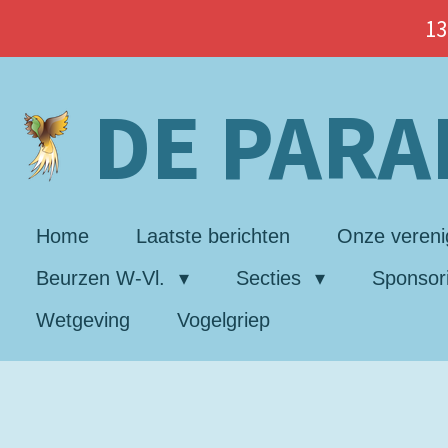
Ga
13
direct
naar
DE PARA
de
hoofdinhoud
Home
Laatste berichten
Onze vereni
Beurzen W-Vl.
Secties
Sponsor
Wetgeving
Vogelgriep