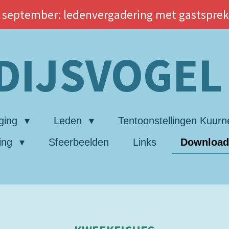
 september: ledenvergadering met gastsprek
DIJSVOGE
ging
Leden
Tentoonstellingen Kuur
ing
Sfeerbeelden
Links
Downloa