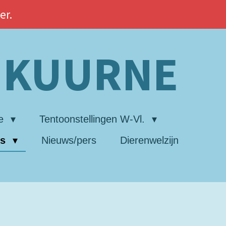
er.
L KUURNE
ne
Tentoonstellingen W-Vl.
ds
Nieuws/pers
Dierenwelzijn